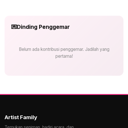
💌
Dinding Penggemar
Belum ada kontribusi penggemar. Jadilah yang
pertama!
Artist Family
Temukan seniman, hadiri acara, dan