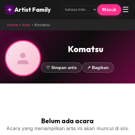
☰
Artist Family
Masuk
Home
›
Artis
›
Komatsu
Komatsu
♡ Simpan artis
↗ Bagikan
Belum ada acara
Acara yang menampilkan artis ini akan muncul di sini.