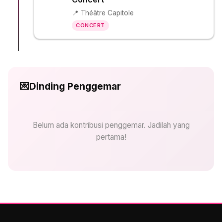
📍 Théâtre Capitole
CONCERT
💌
Dinding Penggemar
Belum ada kontribusi penggemar. Jadilah yang
pertama!