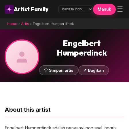
☰
Artist Family
Masuk
Home
›
Artis
›
Engelbert Humperdinck
Engelbert
Humperdinck
♡ Simpan artis
↗ Bagikan
About this artist
Engelbert Humperdinck adalah penyanyi pop asal Inggris