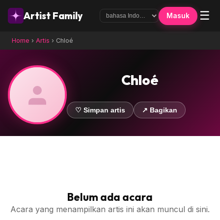
☰
Artist Family
Masuk
Home
›
Artis
›
Chloé
Chloé
♡ Simpan artis
↗ Bagikan
Belum ada acara
Acara yang menampilkan artis ini akan muncul di sini.