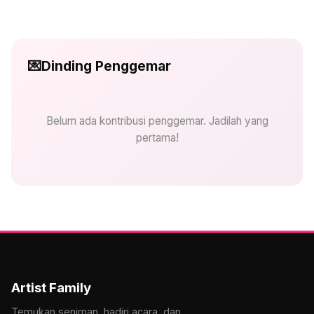
💌
Dinding Penggemar
Belum ada kontribusi penggemar. Jadilah yang
pertama!
Artist Family
Temukan seniman, hadiri acara, dan