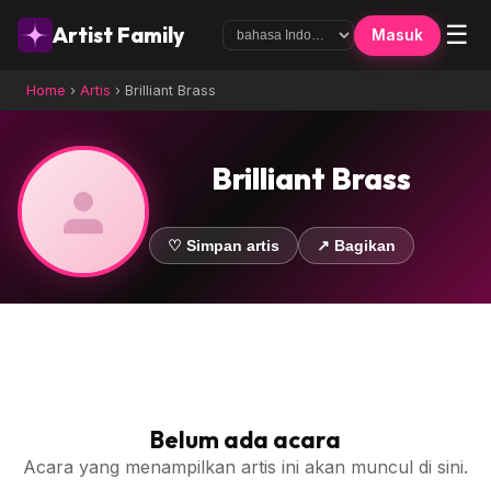
☰
Artist Family
Masuk
Home
›
Artis
›
Brilliant Brass
Brilliant Brass
♡ Simpan artis
↗ Bagikan
Belum ada acara
Acara yang menampilkan artis ini akan muncul di sini.