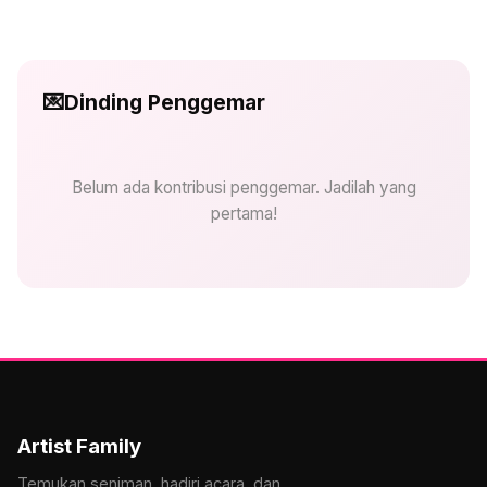
💌
Dinding Penggemar
Belum ada kontribusi penggemar. Jadilah yang
pertama!
Artist Family
Temukan seniman, hadiri acara, dan