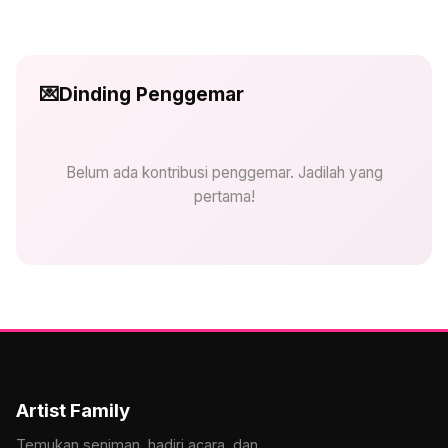
💌
Dinding Penggemar
Belum ada kontribusi penggemar. Jadilah yang
pertama!
Artist Family
Temukan seniman, hadiri acara, dan