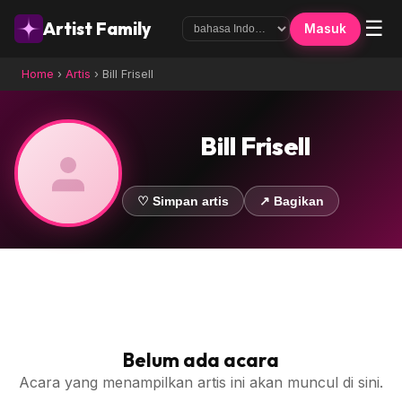
☰
Artist Family
Masuk
Home
›
Artis
›
Bill Frisell
Bill Frisell
♡ Simpan artis
↗ Bagikan
Belum ada acara
Acara yang menampilkan artis ini akan muncul di sini.