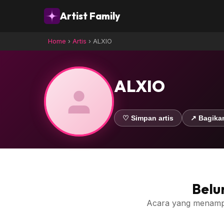
Artist Family
Home
›
Artis
›
ALXIO
ALXIO
♡ Simpan artis
↗ Bagika
Belu
Acara yang menampilk