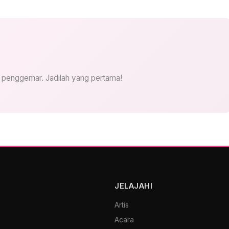
i penggemar. Jadilah yang pertama!
JELAJAHI
Artis
Acara