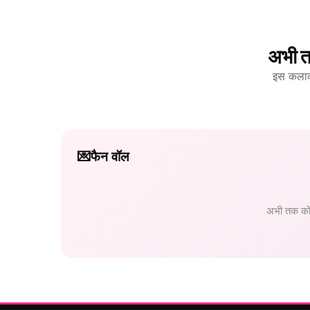
अभी त
इस कलाकार
💌
फैन वॉल
अभी तक कोई