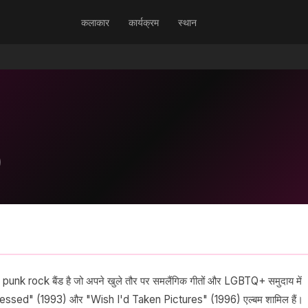
कलाकार
कार्यक्रम
स्थान
 rock बैंड है जो अपने खुले तौर पर समलैंगिक गीतों और LGBTQ+ समुदाय में
"Undressed" (1993) और "Wish I'd Taken Pictures" (1996) एल्बम शामिल हैं।