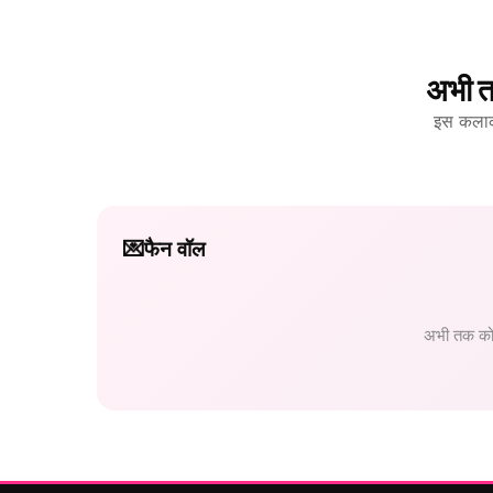
अभी त
इस कलाकार
💌
फैन वॉल
अभी तक कोई