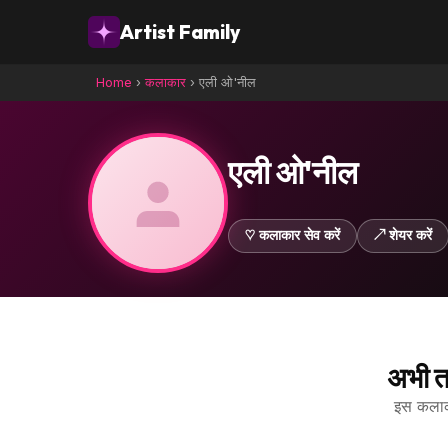
Artist Family
Home
›
कलाकार
›
एली ओ'नील
एली ओ'नील
♡ कलाकार सेव करें
↗ शेयर करें
अभी त
इस कलाकार