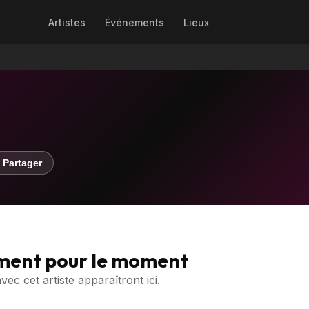
Artistes
Événements
Lieux
 Partager
ment pour le moment
c cet artiste apparaîtront ici.