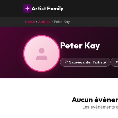
Artist Family
Home
›
Artistes
›
Peter Kay
Peter Kay
♡ Sauvegarder l'artiste
↗
Aucun événe
Les événements ave