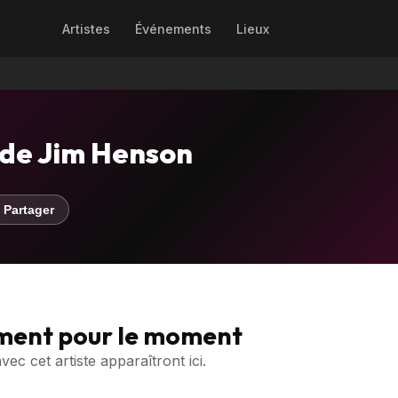
Artistes
Événements
Lieux
 de Jim Henson
 Partager
ment pour le moment
c cet artiste apparaîtront ici.