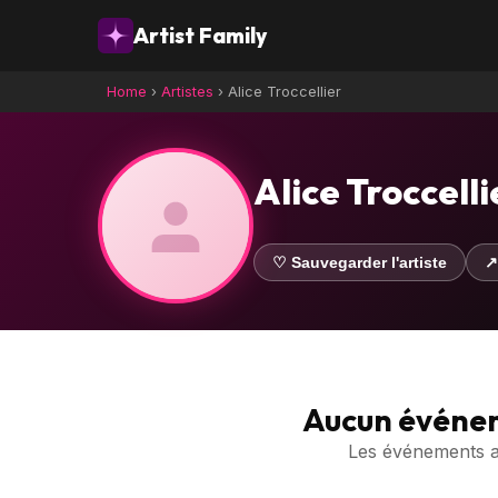
Artist Family
Home
›
Artistes
›
Alice Troccellier
Alice Troccelli
♡ Sauvegarder l'artiste
↗
Aucun événe
Les événements ave