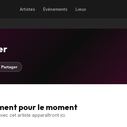
Artistes
Événements
Lieux
er
 Partager
ment pour le moment
c cet artiste apparaîtront ici.