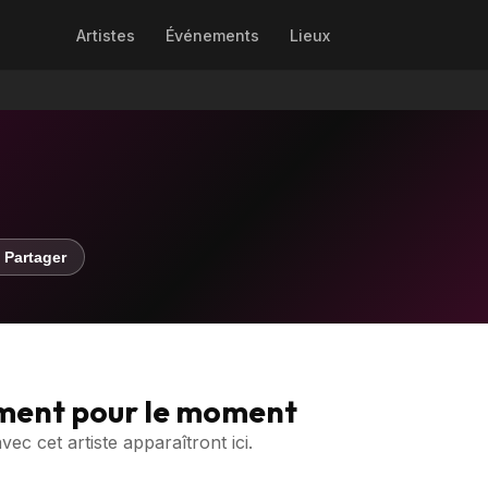
Artistes
Événements
Lieux
 Partager
ment pour le moment
c cet artiste apparaîtront ici.