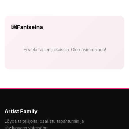
💌
Faniseina
Ei vielä fanien julkaisuja. Ole ensimmäinen!
Artist Family
Löydä taiteilijoita, osallistu tapahtumiin ja
liity luovaan yhteisöön.