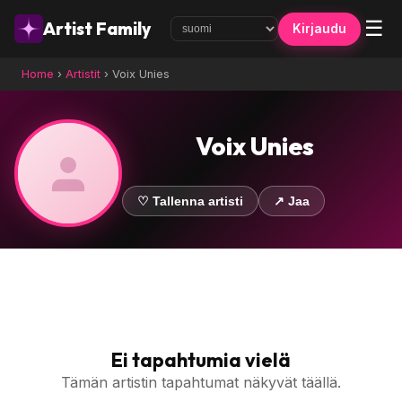
☰
Artist Family
Kirjaudu
Home
›
Artistit
›
Voix Unies
Voix Unies
♡ Tallenna artisti
↗ Jaa
Ei tapahtumia vielä
Tämän artistin tapahtumat näkyvät täällä.