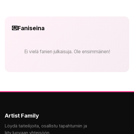
💌
Faniseina
Ei vielä fanien julkaisuja. Ole ensimmäinen!
Artist Family
Löydä taiteilijoita, osallistu tapahtumiin ja
liity luovaan yhteisöön.