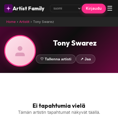
☰
Artist Family
Kirjaudu
Home
›
Artistit
›
Tony Swarez
Tony Swarez
♡ Tallenna artisti
↗ Jaa
Ei tapahtumia vielä
Tämän artistin tapahtumat näkyvät täällä.