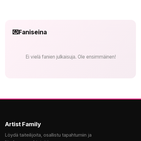
💌
Faniseina
Ei vielä fanien julkaisuja. Ole ensimmäinen!
Artist Family
Löydä taiteilijoita, osallistu tapahtumiin ja