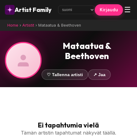
☰
Artist Family
Kirjaudu
Home
›
Artistit
›
Mataatua & Beethoven
Mataatua &
Beethoven
♡ Tallenna artisti
↗ Jaa
Ei tapahtumia vielä
Tämän artistin tapahtumat näkyvät täällä.