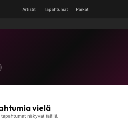
Artistit
Tapahtumat
Paikat
y
pahtumia vielä
 tapahtumat näkyvät täällä.