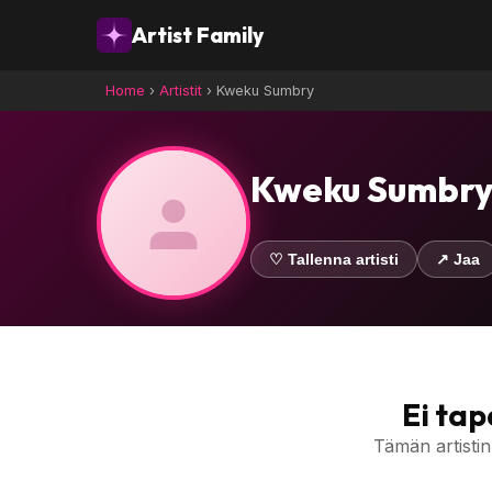
Artist Family
Home
›
Artistit
›
Kweku Sumbry
Kweku Sumbr
♡ Tallenna artisti
↗ Jaa
Ei ta
Tämän artistin