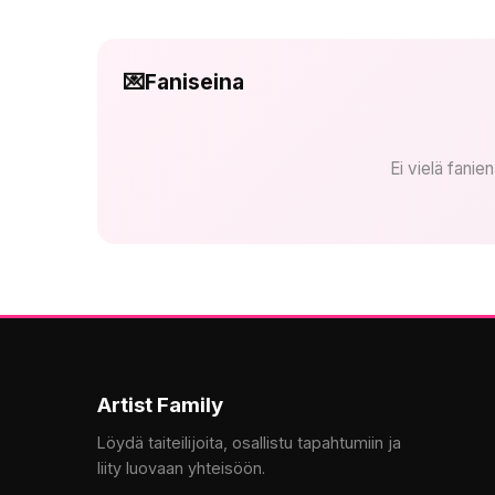
💌
Faniseina
Ei vielä fanie
Artist Family
Löydä taiteilijoita, osallistu tapahtumiin ja
liity luovaan yhteisöön.