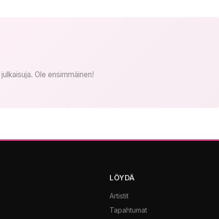
n julkaisuja. Ole ensimmäinen!
LÖYDÄ
Artistit
Tapahtumat