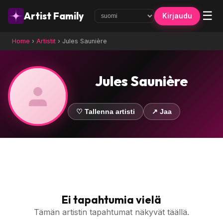
☰
Artist Family
Kirjaudu
Home
›
Artistit
›
Jules Saunière
Jules Saunière
♡ Tallenna artisti
↗ Jaa
Ei tapahtumia vielä
Tämän artistin tapahtumat näkyvät täällä.