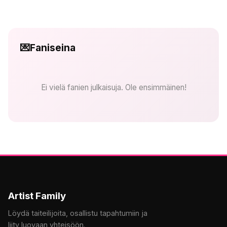
💌
Faniseina
Ei vielä fanien julkaisuja. Ole ensimmäinen!
Artist Family
Löydä taiteilijoita, osallistu tapahtumiin ja
liity luovaan yhteisöön.