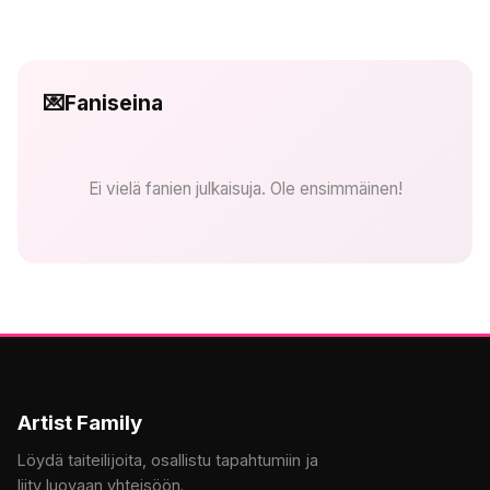
💌
Faniseina
Ei vielä fanien julkaisuja. Ole ensimmäinen!
Artist Family
Löydä taiteilijoita, osallistu tapahtumiin ja
liity luovaan yhteisöön.