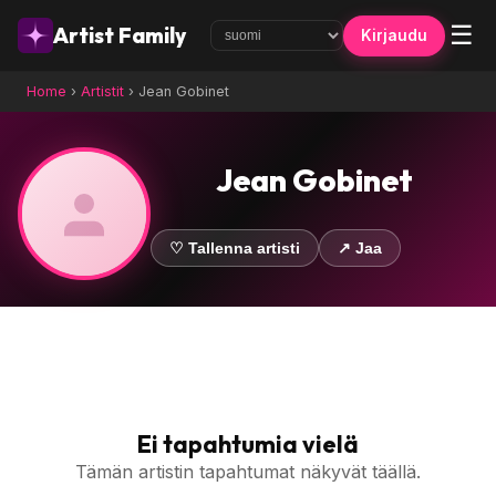
☰
Artist Family
Kirjaudu
Home
›
Artistit
›
Jean Gobinet
Jean Gobinet
♡ Tallenna artisti
↗ Jaa
Ei tapahtumia vielä
Tämän artistin tapahtumat näkyvät täällä.