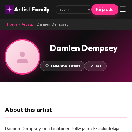
☰
Artist Family
Kirjaudu
Home
›
Artistit
›
Damien Dempsey
Damien Dempsey
♡ Tallenna artisti
↗ Jaa
About this artist
Damien Dempsey on irlantilainen folk- ja rock-lauluntekijä,