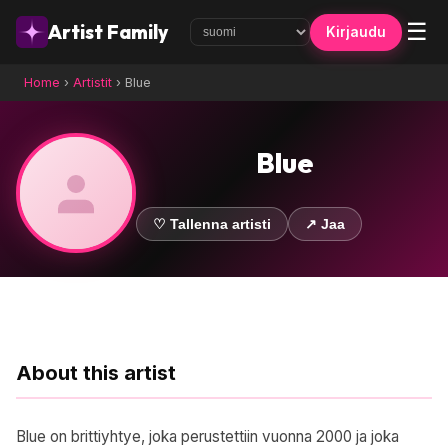
☰
Artist Family
Kirjaudu
Home
›
Artistit
›
Blue
Blue
♡ Tallenna artisti
↗ Jaa
About this artist
Blue on brittiyhtye, joka perustettiin vuonna 2000 ja joka