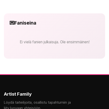
💌
Faniseina
Ei vielä fanien julkaisuja. Ole ensimmäinen!
Artist Family
Löydä taiteilijoita, osallistu tapahtumiin ja
liity luovaan yhteisöön.