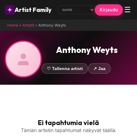
☰
Artist Family
Kirjaudu
Home
›
Artistit
›
Anthony Weyts
Anthony Weyts
♡ Tallenna artisti
↗ Jaa
Ei tapahtumia vielä
Tämän artistin tapahtumat näkyvät täällä.