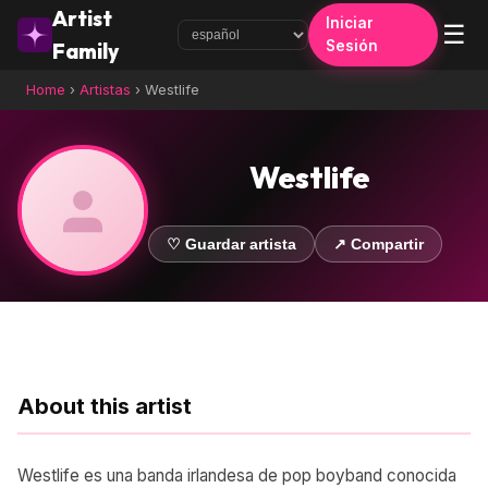
Artist
Iniciar
☰
Sesión
Family
Home
›
Artistas
›
Westlife
Westlife
♡ Guardar artista
↗ Compartir
About this artist
Westlife es una banda irlandesa de pop boyband conocida