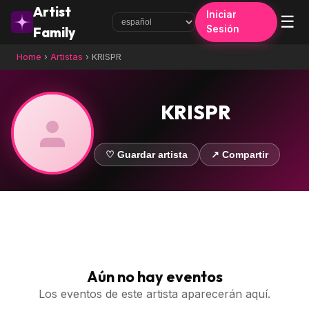
Artist
Iniciar
☰
Sesión
Family
Home
›
Artistas
›
KRISPR
KRISPR
♡ Guardar artista
↗ Compartir
Aún no hay eventos
Los eventos de este artista aparecerán aquí.