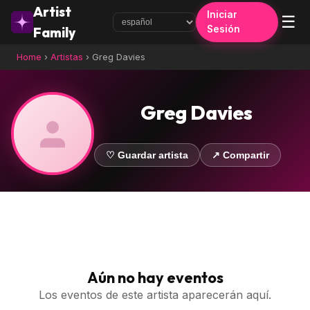
Artist
Iniciar
☰
Sesión
Family
Home
›
Artistas
›
Greg Davies
Greg Davies
♡ Guardar artista
↗ Compartir
Aún no hay eventos
Los eventos de este artista aparecerán aquí.