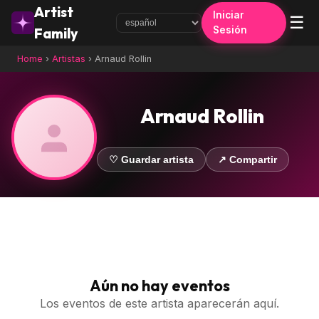
Artist
Iniciar
☰
Sesión
Family
Home
›
Artistas
›
Arnaud Rollin
Arnaud Rollin
♡ Guardar artista
↗ Compartir
Aún no hay eventos
Los eventos de este artista aparecerán aquí.