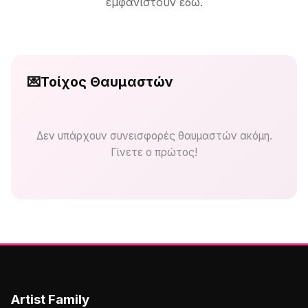
εμφανιστούν εδώ.
💌
Τοίχος Θαυμαστών
Δεν υπάρχουν συνεισφορές θαυμαστών ακόμη.
Γίνετε ο πρώτος!
Artist Family