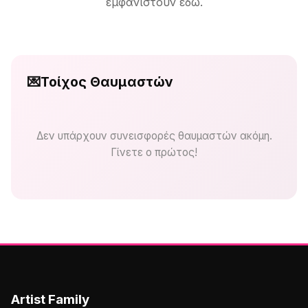
εμφανιστούν εδώ.
💌
Τοίχος Θαυμαστών
Δεν υπάρχουν συνεισφορές θαυμαστών ακόμη.
Γίνετε ο πρώτος!
Artist Family