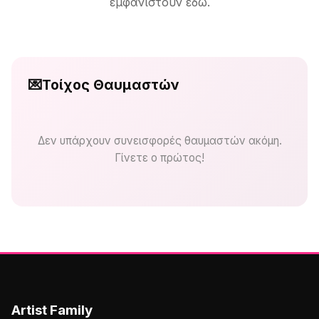
εμφανιστούν εδώ.
💌
Τοίχος Θαυμαστών
Δεν υπάρχουν συνεισφορές θαυμαστών ακόμη.
Γίνετε ο πρώτος!
Artist Family