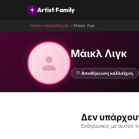
Artist Family
Home
›
Καλλιτέχνες
›
Μάικλ Λιγκ
Μάικλ Λιγκ
♡ Αποθήκευση καλλιτέχνη
Δεν υπάρχου
Εκδηλώσεις με αυτόν τ