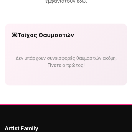
εμφανιστούν εδώ.
💌
Τοίχος Θαυμαστών
Δεν υπάρχουν συνεισφορές θαυμαστών ακόμη.
Γίνετε ο πρώτος!
Artist Family