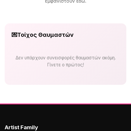
εμφανιστούν εδώ.
💌
Τοίχος Θαυμαστών
Δεν υπάρχουν συνεισφορές θαυμαστών ακόμη.
Γίνετε ο πρώτος!
Artist Family