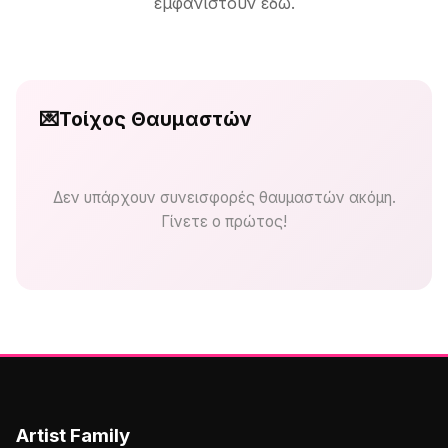
εμφανιστούν εδώ.
💌
Τοίχος Θαυμαστών
Δεν υπάρχουν συνεισφορές θαυμαστών ακόμη.
Γίνετε ο πρώτος!
Artist Family