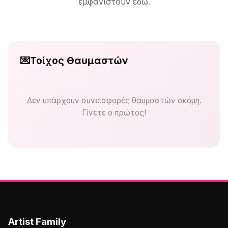
εμφανιστούν εδώ.
💌
Τοίχος Θαυμαστών
Δεν υπάρχουν συνεισφορές θαυμαστών ακόμη.
Γίνετε ο πρώτος!
Artist Family