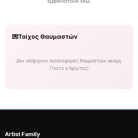
εμφανιστούν εδώ.
💌
Τοίχος Θαυμαστών
Δεν υπάρχουν συνεισφορές θαυμαστών ακόμη.
Γίνετε ο πρώτος!
Artist Family