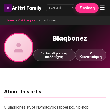
☰
Artist Family
Σύνδεση
Home
›
Καλλιτέχνες
›
Blaqbonez
Blaqbonez
♡ Αποθήκευση
↗
καλλιτέχνη
Κοινοποίηση
About this artist
Ο Blaqbonez είναι Νιγηριανός rapper και hip-hop