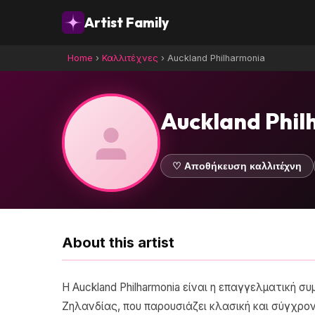
Artist Family
Home
›
Καλλιτέχνες
›
Auckland Philharmonia
Auckland Phil
♡ Αποθήκευση καλλιτέχνη
About this artist
Η Auckland Philharmonia είναι η επαγγελματική
Ζηλανδίας, που παρουσιάζει κλασική και σύγχρον