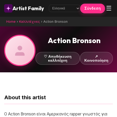
☰
Artist Family
Σύνδεση
Home
›
Καλλιτέχνες
›
Action Bronson
Action Bronson
♡ Αποθήκευση
↗
καλλιτέχνη
Κοινοποίηση
About this artist
Ο Action Bronson είναι Αμερικανός rapper γνωστός για