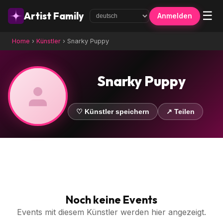
☰
Artist Family
Anmelden
Home
›
Künstler
›
Snarky Puppy
Snarky Puppy
♡ Künstler speichern
↗ Teilen
Noch keine Events
Events mit diesem Künstler werden hier angezeigt.