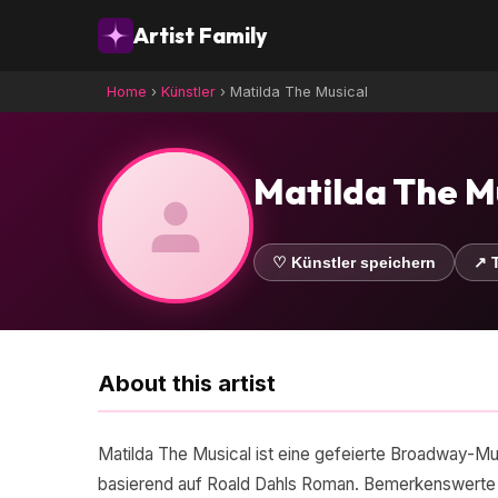
Artist Family
Home
›
Künstler
›
Matilda The Musical
Matilda The M
♡ Künstler speichern
↗ T
About this artist
Matilda The Musical ist eine gefeierte Broadway-Mu
basierend auf Roald Dahls Roman. Bemerkenswerte