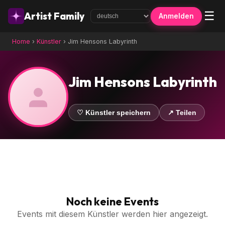
☰
Artist Family
Anmelden
Home
›
Künstler
›
Jim Hensons Labyrinth
Jim Hensons Labyrinth
♡ Künstler speichern
↗ Teilen
Noch keine Events
Events mit diesem Künstler werden hier angezeigt.