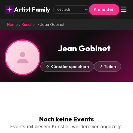
☰
Artist Family
Anmelden
Home
›
Künstler
›
Jean Gobinet
Jean Gobinet
♡ Künstler speichern
↗ Teilen
Noch keine Events
Events mit diesem Künstler werden hier angezeigt.