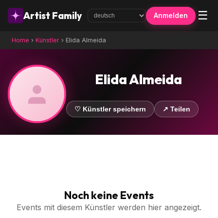
☰
Artist Family
Anmelden
Home
›
Künstler
›
Elida Almeida
Elida Almeida
♡ Künstler speichern
↗ Teilen
Noch keine Events
Events mit diesem Künstler werden hier angezeigt.