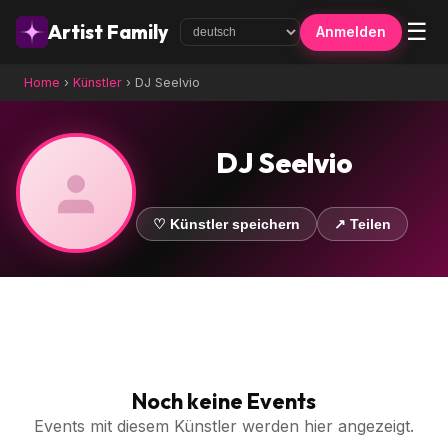
☰
Artist Family
Anmelden
Home
›
Künstler
›
DJ Seelvio
DJ Seelvio
♡ Künstler speichern
↗ Teilen
Noch keine Events
Events mit diesem Künstler werden hier angezeigt.