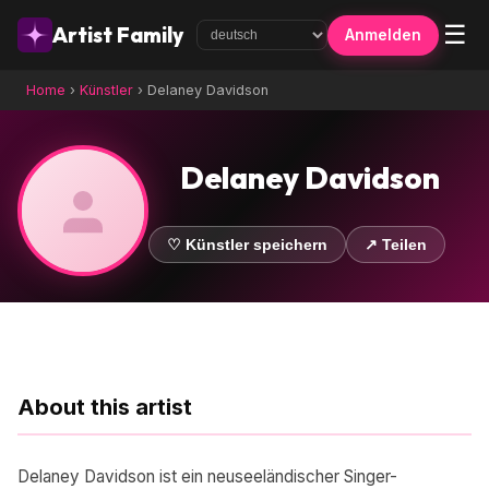
☰
Artist Family
Anmelden
Home
›
Künstler
›
Delaney Davidson
Delaney Davidson
♡ Künstler speichern
↗ Teilen
About this artist
Delaney Davidson ist ein neuseeländischer Singer-