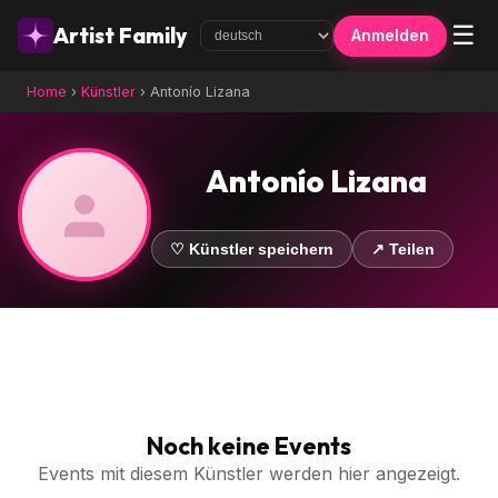
☰
Artist Family
Anmelden
Home
›
Künstler
›
Antonío Lizana
Antonío Lizana
♡ Künstler speichern
↗ Teilen
Noch keine Events
Events mit diesem Künstler werden hier angezeigt.