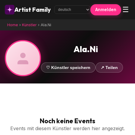
☰
Artist Family
Anmelden
Home
›
Künstler
›
Ala.Ni
Ala.Ni
♡ Künstler speichern
↗ Teilen
Noch keine Events
Events mit diesem Künstler werden hier angezeigt.