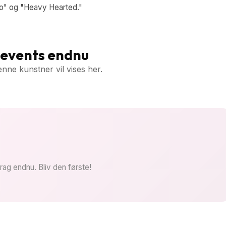
o" og "Heavy Hearted."
 events endnu
nne kunstner vil vises her.
rag endnu. Bliv den første!