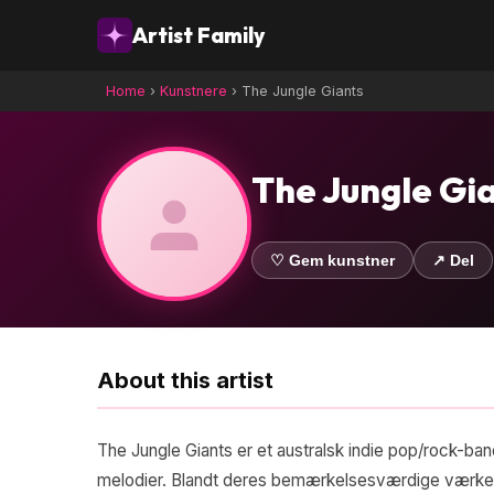
Artist Family
Home
›
Kunstnere
›
The Jungle Giants
The Jungle Gi
♡ Gem kunstner
↗ Del
About this artist
The Jungle Giants er et australsk indie pop/rock-b
melodier. Blandt deres bemærkelsesværdige værker