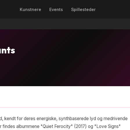
Kunstnere
Events
Spillesteder
ants
and, kendt for deres energiske, synthbaserede lyd og medrivende
 findes albummene "Quiet Ferocity" (2017) og "Love Signs"