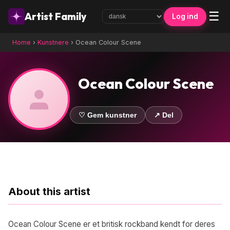
☰
Artist Family
Log ind
Home
›
Kunstnere
›
Ocean Colour Scene
Ocean Colour Scene
♡ Gem kunstner
↗ Del
About this artist
Ocean Colour Scene er et britisk rockband kendt for deres