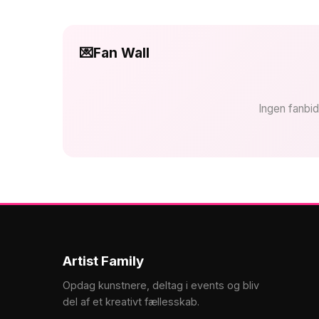
💌
Fan Wall
Ingen fanbid
Artist Family
Opdag kunstnere, deltag i events og bliv
del af et kreativt fællesskab.