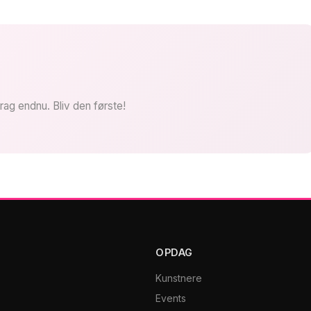
rag endnu. Bliv den første!
OPDAG
Kunstnere
Events