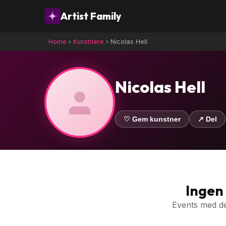
Artist Family
Home
›
Kunstnere
›
Nicolas Hell
Nicolas Hell
♡ Gem kunstner
↗ Del
Ingen
Events med de